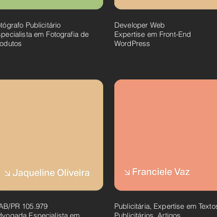
tógrafo Publicitário
Developer Web
pecialista em Fotografia de
Expertise em Front-End
rodutos
WordPress
AB/PR 105.979
Publicitária, Expertise em Texto
dvogada Especialista em
Publicitários, Artigos,