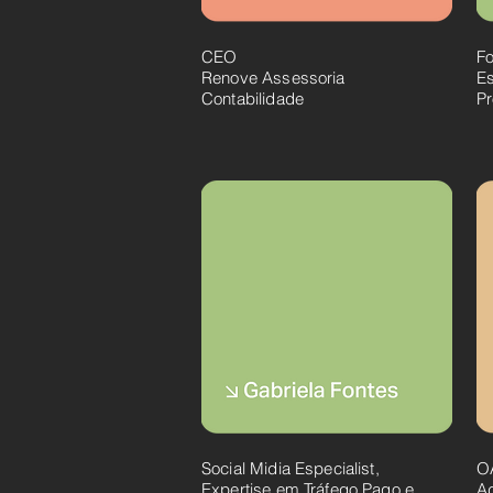
CEO
Fo
Renove Assessoria
Es
Contabilidade
P
Social Midia Especialist,
O
Expertise em Tráfego Pago e
A